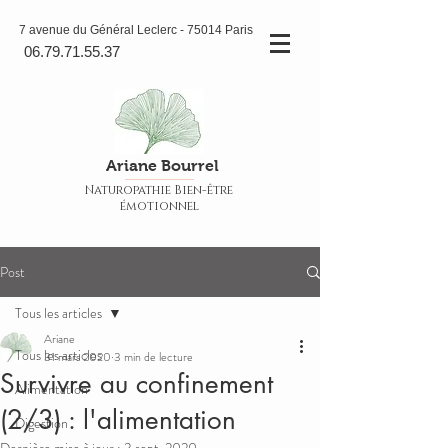
7 avenue du Général Leclerc - 75014 Paris
06.79.71.55.37
Ariane Bourrel
Naturopathie Bien-être
émotionnel
Post
Tous les articles
Ariane
Tous les articles
31 mars 2020
3 min de lecture
Survivre au confinement
Alimentation
(2/3) : l'alimentation
Digestion