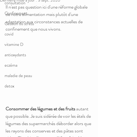
Dernière mise à jour :
3 sept. 2020
consultation
Il n'est pas question ici d'une réforme globale 
Confinement
de notre alimentation mais plutôt d'une 
adaptation aux circonstances actuelles de 
Gestion du stress
confinement que nous vivons.
covid
vitamine D
antioxydants
eczéma
maladie de peau
detox
Consommer des légumes et des fruits
 autant 
que possible. Je suis sidérée de voir les étals de 
légumes des supermarchés déborder alors que 
les rayons des conserves et des pâtes sont 