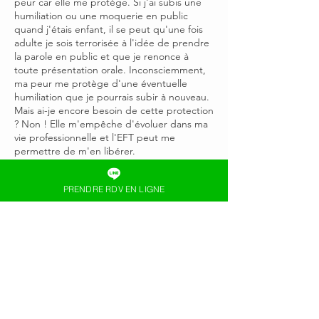
peur car elle me protège. Si j'ai subis une
humiliation ou une moquerie en public
quand j'étais enfant, il se peut qu'une fois
adulte je sois terrorisée à l'idée de prendre
la parole en public et que je renonce à
toute présentation orale. Inconsciemment,
ma peur me protège d'une éventuelle
humiliation que je pourrais subir à nouveau.
Mais ai-je encore besoin de cette protection
? Non ! Elle m'empêche d'évoluer dans ma
vie professionnelle et l'EFT peut me
permettre de m'en libérer.
Il sera évidemment plus long de venir à
bout d'un gros traumas ou d'une phobie
PRENDRE RDV EN LIGNE
que d'une colère passagère ou d'un stress
d'examen où parfois une seule séance peut
suffire !
Dans tous les cas, chaque séance d'EFT
ouvre et referme une
parenthèse
émotionnelle
. Ce qui fait que même pour
un trauma "lourd" (deuil, séparation...) une
seule séance peut déjà permettre de
commencer à se libérer et à avancer.