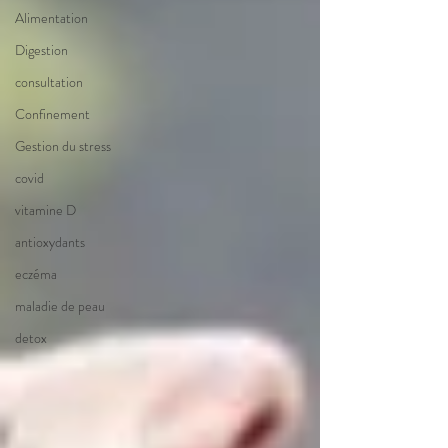
Alimentation
Digestion
consultation
Confinement
Gestion du stress
covid
vitamine D
antioxydants
eczéma
maladie de peau
detox