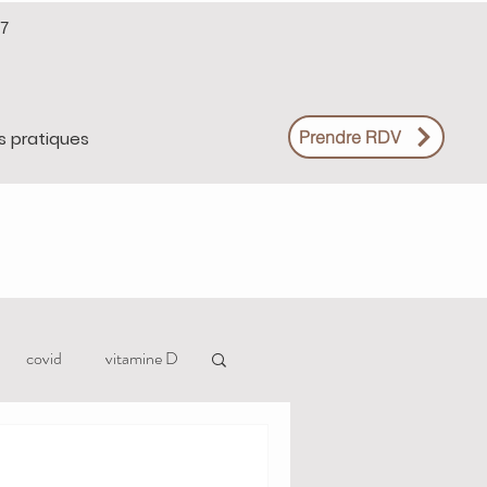
37
Prendre RDV
s pratiques
covid
vitamine D