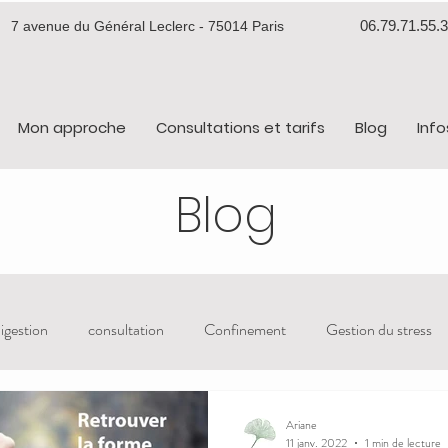
06.79.71.55.
7 avenue du Général Leclerc - 75014 Paris
Mon approche
Consultations et tarifs
Blog
Info
Blog
igestion
consultation
Confinement
Gestion du stress
adie de peau
detox
Ariane
11 janv. 2022
1 min de lecture