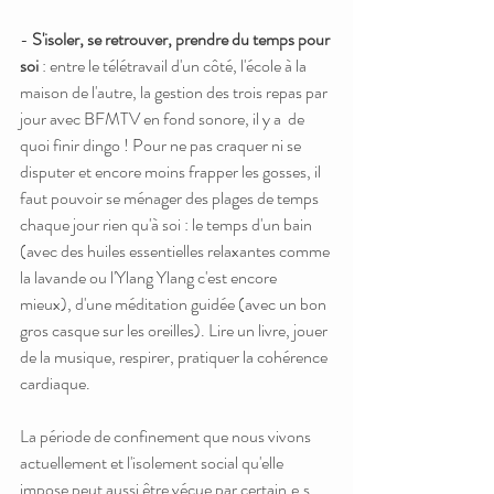
- 
S'isoler, se retrouver, prendre du temps pour 
soi
 : entre le télétravail d'un côté, l'école à la 
maison de l'autre, la gestion des trois repas par 
jour avec BFMTV en fond sonore, il y a  de 
quoi finir dingo ! Pour ne pas craquer ni se 
disputer et encore moins frapper les gosses, il 
faut pouvoir se ménager des plages de temps 
chaque jour rien qu'à soi : le temps d'un bain 
(avec des huiles essentielles relaxantes comme 
la lavande ou l'Ylang Ylang c'est encore 
mieux), d'une méditation guidée (avec un bon 
gros casque sur les oreilles). Lire un livre, jouer 
de la musique, respirer, pratiquer la cohérence 
cardiaque. 
La période de confinement que nous vivons 
actuellement et l'isolement social qu'elle 
impose peut aussi être vécue par certain.e.s 