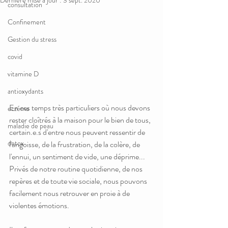
Dernière mise à jour :
3 sept. 2020
consultation
Confinement
Gestion du stress
covid
vitamine D
antioxydants
En ces temps très particuliers où nous devons 
eczéma
rester cloîtrés à la maison pour le bien de tous, 
maladie de peau
certain.e.s d'entre nous peuvent ressentir de 
detox
l'angoisse, de la frustration, de la colère, de 
l'ennui, un sentiment de vide, une déprime... 
Privés de notre routine quotidienne, de nos 
repères et de toute vie sociale, nous pouvons 
facilement nous retrouver en proie à de 
violentes émotions.