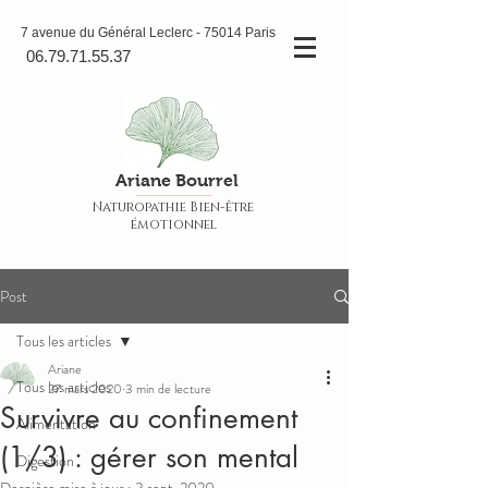
7 avenue du Général Leclerc - 75014 Paris
06.79.71.55.37
Ariane Bourrel
Naturopathie Bien-être
émotionnel
Post
Tous les articles
Ariane
Tous les articles
27 mars 2020
3 min de lecture
Survivre au confinement
Alimentation
(1/3) : gérer son mental
Digestion